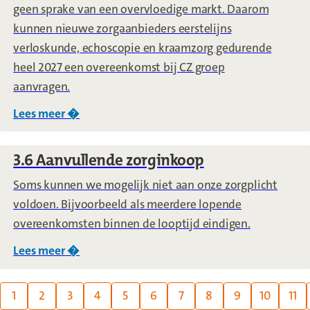
geen sprake van een overvloedige markt. Daarom
kunnen nieuwe zorgaanbieders eerstelijns
verloskunde, echoscopie en kraamzorg gedurende
heel 2027 een overeenkomst bij CZ groep
aanvragen.
Lees meer �
over
3.5 Open instroom voor verloskundige 
3.6 Aanvullende zorginkoop
Soms kunnen we mogelijk niet aan onze zorgplicht
voldoen. Bijvoorbeeld als meerdere lopende
overeenkomsten binnen de looptijd eindigen.
Lees meer �
over
3.6 Aanvullende zorginkoop
Page:
1
2
3
4
5
6
7
8
9
10
11