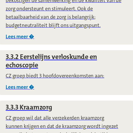
bekostigen de samenwerking en de kwaliteit van de
zorg ondersteunt en stimuleert. Ook de
betaalbaarheid van de zorg is belangrijk;
budgetneutraliteit blijft ons uitgangspunt.
Lees meer �
over
3.3.1 Integrale geboortezorg (inclusief 
3.3.2 Eerstelijns verloskunde en
echoscopie
CZ groep biedt 3 hoofdovereenkomsten aan:
Lees meer �
over
3.3.2 Eerstelijns verloskunde en echosc
3.3.3 Kraamzorg
CZ groep wil dat alle verzekerden kraamzorg
kunnen krijgen en dat de kraamzorg wordt ingezet