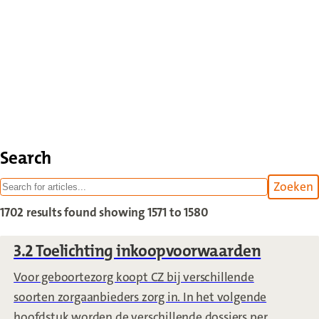
Search
Zoeken
withi
1702 results found
showing 1571 to 1580
3.2 Toelichting inkoopvoorwaarden
Voor geboortezorg koopt CZ bij verschillende
soorten zorgaanbieders zorg in. In het volgende
hoofdstuk worden de verschillende dossiers per