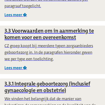
paragraaf toegelicht.
Lees meer �
over
3.2 Toelichting inkoopvoorwaarden
3.3 Voorwaarden om in aanmerking te
komen voor een overeenkomst
CZ groep koopt bij meerdere typen zorgaanbieders
geboortezorg in. In de paragrafen hieronder geven
we per type een toelichting.
Lees meer �
over
3.3 Voorwaarden om in aanmerking te
3.3.1 Integrale geboortezorg (inclusief
gynaecologie en obstetrie)
We vinden het belangrijk dat de manier van