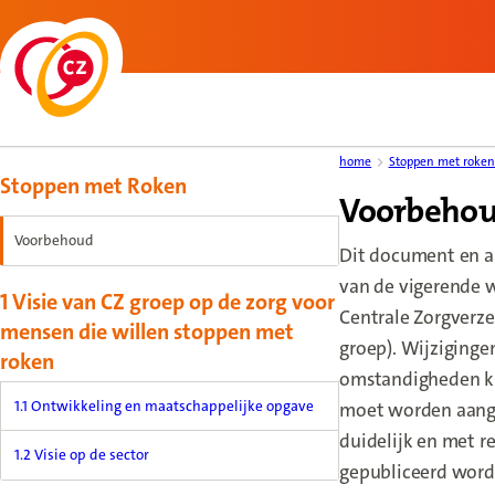
Back to homepage
Content menu, selecting an article item reloads the page.
home
Stoppen met roken
Stoppen met Roken
Voorbeho
Voorbehoud
Dit document en a
van de vigerende w
1 Visie van CZ groep op de zorg voor
Centrale Zorgverze
mensen die willen stoppen met
groep). Wijziginge
roken
omstandigheden ku
1.1 Ontwikkeling en maatschappelijke opgave
moet worden aangep
duidelijk en met 
1.2 Visie op de sector
gepubliceerd worde