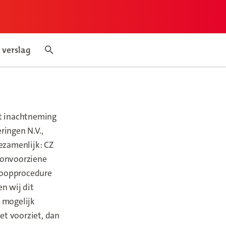
 verslag
mepage
Search articles
et inachtneming
ringen N.V.,
ezamenlijk: CZ
e onvoorziene
koopprocedure
n wij dit
 mogelijk
et voorziet, dan