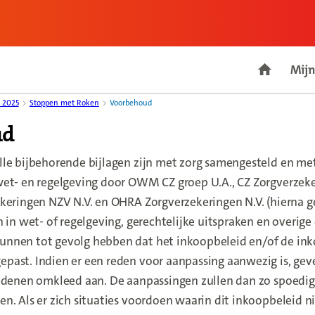
Mijn
Go to ho
 2025
Stoppen met Roken
Voorbehoud
ud
lle bijbehorende bijlagen zijn met zorg samengesteld en m
et- en regelgeving door OWM CZ groep U.A., CZ Zorgverzeke
keringen NZV N.V. en OHRA Zorgverzekeringen N.V. (hierna g
n in wet- of regelgeving, gerechtelijke uitspraken en overig
nnen tot gevolg hebben dat het inkoopbeleid en/of de in
ast. Indien er een reden voor aanpassing aanwezig is, geve
redenen omkleed aan. De aanpassingen zullen dan zo spoedig
n. Als er zich situaties voordoen waarin dit inkoopbeleid ni