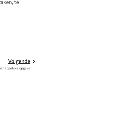
zaken, te
Volgende
schappelijke opgave