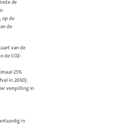
inste de
un
, op de
van de
kaart van de
an de CO2-
nimaal 25%
val in 2030);
r verspilling in
antaardig in