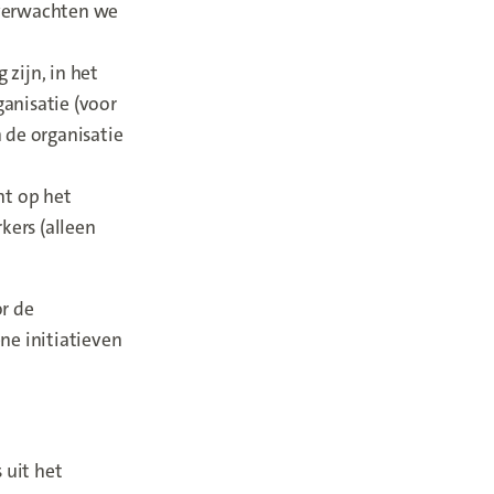
 verwachten we
 zijn, in het
anisatie (voor
 de organisatie
ht op het
kers (alleen
or de
dow)
ne initiatieven
 uit het