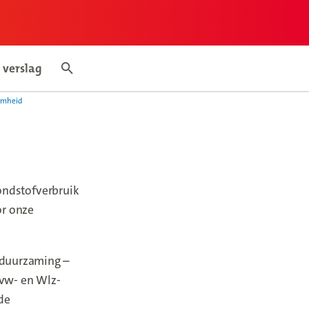
 verslag
mepage
Search articles
amheid
ondstofverbruik
or onze
rduurzaming –
Zvw- en Wlz-
de