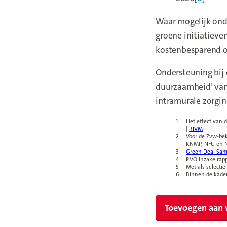
Waar mogelijk ond
groene initiatiev
kostenbesparend of
Ondersteuning bij 
duurzaamheid’ van
intramurale zorgin
1
Het effect van 
|
RIVM
(new win
2
Voor de Zvw-bek
KNMP, NFU en 
3
Green Deal Sam
4
RVO inzake rap
5
Met als selecti
6
Binnen de kader
Toevoegen aan 