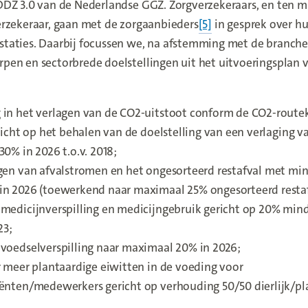
DZ 3.0 van de Nederlandse GGZ. Zorgverzekeraars, en ten m
rzekeraar, gaan met de zorgaanbieders
[5]
in gesprek over h
taties. Daarbij focussen we, na afstemming met de branche
en en sectorbrede doelstellingen uit het uitvoeringsplan 
 in het verlagen van de CO2-uitstoot conform de CO2-route
ericht op het behalen van de doelstelling van een verlaging v
30% in 2026 t.o.v. 2018;
ngen van afvalstromen en het ongesorteerd restafval met mi
in 2026 (toewerkend naar maximaal 25% ongesorteerd restaf
medicijnverspilling en medicijngebruik gericht op 20% minde
23;
 voedselverspilling naar maximaal 20% in 2026;
r meer plantaardige eiwitten in de voeding voor
ënten/medewerkers gericht op verhouding 50/50 dierlijk/pl