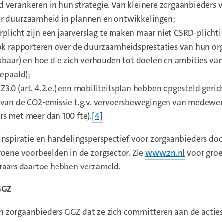
 verankeren in hun strategie. Van kleinere zorgaanbieders
r duurzaamheid in plannen en ontwikkelingen;
erplicht zijn een jaarverslag te maken maar niet CSRD-plichtig
ok rapporteren over de duurzaamheidsprestaties van hun org
kbaar) en hoe die zich verhouden tot doelen en ambities van
bepaald);
.0 (art. 4.2.e.) een mobiliteitsplan hebben opgesteld geric
 van de CO2-emissie t.g.v. vervoersbewegingen van medewer
s met meer dan 100 fte).
[4]
inspiratie en handelingsperspectief voor zorgaanbieders do
roene voorbeelden in de zorgsector. Zie
www.zn.nl
(new win
voor groe
eraars daartoe hebben verzameld.
GGZ
 zorgaanbieders GGZ dat ze zich committeren aan de acties