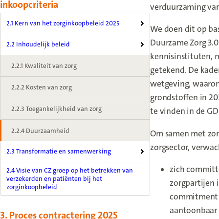
inkoopcriteria
verduurzaming van
2.1 Kern van het zorginkoopbeleid 2025
We doen dit op bas
Duurzame Zorg 3.0
2.2 Inhoudelijk beleid
kennisinstituten, 
2.2.1 Kwaliteit van zorg
getekend. De kader
wetgeving, waaron
2.2.2 Kosten van zorg
grondstoffen in 20
2.2.3 Toegankelijkheid van zorg
te vinden in de GD
2.2.4 Duurzaamheid
Om samen met zorg
zorgsector, verwac
2.3 Transformatie en samenwerking
zich committ
2.4 Visie van CZ groep op het betrekken van
verzekerden en patiënten bij het
zorgpartijen
zorginkoopbeleid
commitment d
aantoonbaar e
3. Proces contractering 2025