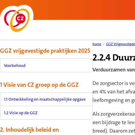
Back to homepage
Content menu, selecting an article item reloads the page.
home
GGZ Vrijgevestigd
GGZ vrijgevestigde praktijken 2025
2.2.4 Duu
Voorbehoud
Verduurzamen van 
De zorgsector is v
1 Visie van CZ groep op de GGZ
en 4% van het afva
1.1 Ontwikkeling en maatschappelijke opgave
leefomgeving en g
1.2 Visie op de GGZ
Als zorgverzekera
een bijdrage te le
2. Inhoudelijk beleid en
breed). Daarom ze