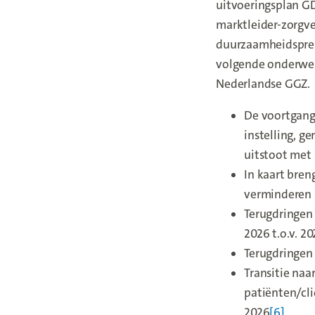
uitvoeringsplan GD
marktleider-zorgve
duurzaamheidspres
volgende onderwerp
Nederlandse GGZ.
De voortgang
instelling, g
uitstoot met 
In kaart bre
verminderen 
Terugdringen 
2026 t.o.v. 20
Terugdringen
Transitie naa
patiënten/cli
2026
[6]