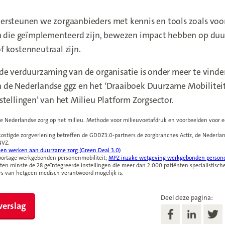
ersteunen we zorgaanbieders met kennis en tools zoals vo
en die geïmplementeerd zijn, bewezen impact hebben op du
 kostenneutraal zijn.
de verduurzaming van de organisatie is onder meer te vinden
 de Nederlandse ggz en het ‘Draaiboek Duurzame Mobilitei
stellingen’ van het Milieu Platform Zorgsector.
de Nederlandse zorg op het milieu. Methode voor milieuvoetafdruk en voorbeelden voor
dow)
ostigde zorgverlening betreffen de GDDZ3.0-partners de zorgbranches Actiz, de Nederla
NVZ.
en werken aan duurzame zorg (Green Deal 3.0)
(new window)
portage werkgebonden personenmobiliteit;
MPZ inzake wetgeving werkgebonden persone
e ten minste de 28 geïntegreerde instellingen die meer dan 2.000 patiënten specialistisc
s van hetgeen medisch verantwoord mogelijk is.
Deel deze pagina:
verslag