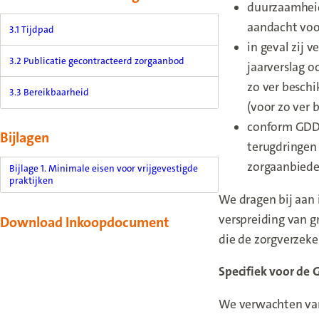
duurzaamheid
aandacht voo
3.1 Tijdpad
in geval zij v
3.2 Publicatie gecontracteerd zorgaanbod
jaarverslag o
zo ver beschi
3.3 Bereikbaarheid
(voor zo ver 
conform GDDZ3
Bijlagen
terugdringen
zorgaanbieder
Bijlage 1. Minimale eisen voor vrijgevestigde
praktijken
We dragen bij aan 
verspreiding van g
Download Inkoopdocument
die de zorgverzek
Specifiek voor de 
We verwachten van