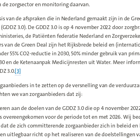
 de zorgsector en monitoring daarvan.
is van de afspraken die in Nederland gemaakt zijn in de Gr
 (GDDZ 3.0). De GDDZ 3.0 is op 4 november 2022 door zorgb
ministeries, de Patiënten federatie Nederland en Zorgverzek
s van de Green Deal zijn het Rijksbrede beleid en (internati
der 55% CO2-reductie in 2030, 50% minder gebruik van prima
30 en de Ketenaanpak Medicijnresten uit Water. Meer inform
DZ 3.0.
[3]
aanbieders in te zetten op de versnelling van de verduurz
hten we van zorgaanbieders dat zij:
eren aan de doelen van de GDDZ 3.0 die op 4 november 202
 is overeengekomen voor de periode tot en met 2026. Wij b
at de zich committerende zorgaanbieder zich in beleid en
n uitlegbaar richt op het realiseren van de doelstellingen 