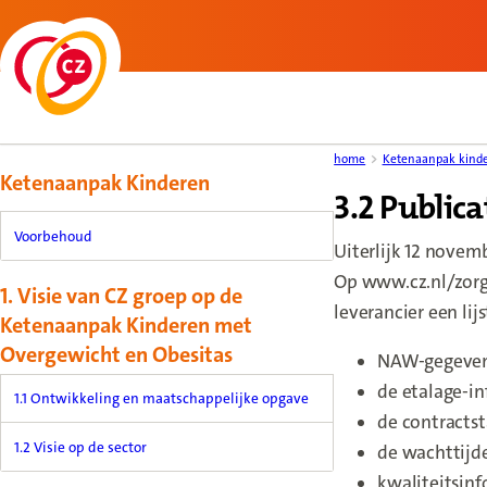
Back to homepage
Content menu, selecting an article item reloads the page.
home
Ketenaanpak kind
Ketenaanpak Kinderen
3.2 Public
Voorbehoud
Uiterlijk 12 novem
Op www.cz.nl/zorgv
1. Visie van CZ groep op de
leverancier een li
Ketenaanpak Kinderen met
Overgewicht en Obesitas
NAW-gegevens
de etalage-in
1.1 Ontwikkeling en maatschappelijke opgave
de contracts
1.2 Visie op de sector
de wachttijde
kwaliteitsinf