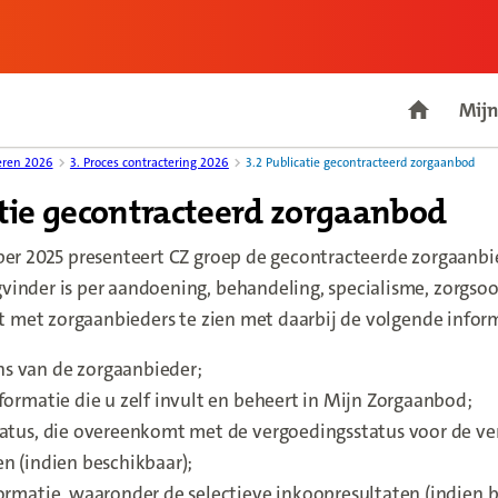
Mijn
Go to ho
eren 2026
3. Proces contractering 2026
3.2 Publicatie gecontracteerd zorgaanbod
atie gecontracteerd zorgaanbod
ber 2025 presenteert CZ groep de gecontracteerde zorgaanbi
inder is per aandoening, behandeling, specialisme, zorgsoo
jst met zorgaanbieders te zien met daarbij de volgende infor
 van de zorgaanbieder;
formatie die u zelf invult en beheert in Mijn Zorgaanbod;
tatus, die overeenkomt met de vergoedingsstatus voor de ve
n (indien beschikbaar);
ormatie, waaronder de selectieve inkoopresultaten (indien b