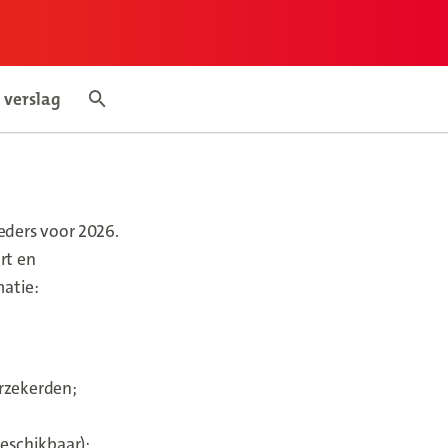
 verslag
mepage
Search articles
eders voor 2026.
rt en
matie:
rzekerden;
eschikbaar);