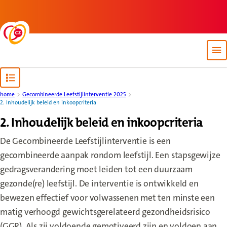
Back to homepage
Op
Open content navigation
home
Gecombineerde Leefstijlinterventie 2025
2. Inhoudelijk beleid en inkoopcriteria
2. Inhoudelijk beleid en inkoopcriteria
De Gecombineerde Leefstijlinterventie is een
gecombineerde aanpak rondom leefstijl. Een stapsgewijze
gedragsverandering moet leiden tot een duurzaam
gezonde(re) leefstijl. De interventie is ontwikkeld en
bewezen effectief voor volwassenen met ten minste een
matig verhoogd gewichtsgerelateerd gezondheidsrisico
(GGR). Als zij voldoende gemotiveerd zijn en voldoen aan