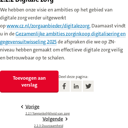
We hebben onze visie en ambities op het gebied van
digitale zorg verder uitgewerkt
op
www.cz.nl/zorgaanbieder/digitalezorg.
(new window)
Daarnaast vindt
u in de
Gezamenlijke ambities zorginkoop digitalisering en
gegevensuitwisseling 2025
(new window)
de afspraken die we op ZN-
niveau hebben gemaakt om effectieve digitale zorg veilig
en betrouwbaar op te schalen.
Deel deze pagina:
Toevoegen aan
verslag
Vorige
2.2.1 Toegankelijkheid van zorg
Volgende
2.2.3 Duurzaamheid