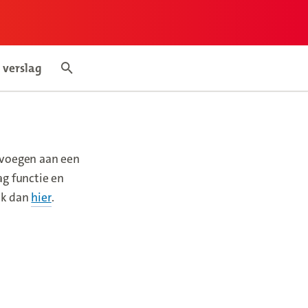
 verslag
mepage
Search articles
evoegen aan een
ag functie en
ik dan
hier
(new window)
.