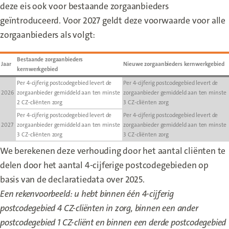
deze eis ook voor bestaande zorgaanbieders
geïntroduceerd. Voor 2027 geldt deze voorwaarde voor alle
zorgaanbieders als volgt:
Bestaande zorgaanbieders
Jaar
Nieuwe zorgaanbieders kernwerkgebied
kernwerkgebied
Per 4-cijferig postcodegebied levert de
Per 4-cijferig postcodegebied levert de
2026
zorgaanbieder gemiddeld aan ten minste
zorgaanbieder gemiddeld aan ten minste
2 CZ-cliënten zorg
3 CZ-cliënten zorg
Per 4-cijferig postcodegebied levert de
Per 4-cijferig postcodegebied levert de
2027
zorgaanbieder gemiddeld aan ten minste
zorgaanbieder gemiddeld aan ten minste
3 CZ-cliënten zorg
3 CZ-cliënten zorg
We berekenen deze verhouding door het aantal cliënten te
delen door het aantal 4-cijferige postcodegebieden op
basis van de declaratiedata over 2025.
Een rekenvoorbeeld: u hebt binnen één 4-cijferig
postcodegebied 4 CZ-cliënten in zorg, binnen een ander
postcodegebied 1 CZ-cliënt en binnen een derde postcodegebied