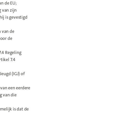
an de EU;
 van zijn
ij is gevestigd
n van de
voor de
7.4 Regeling
ikel 7.4
eugd (IGJ) of
 van een eerdere
g van die
melijk is dat de