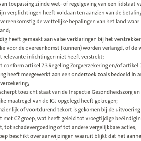
an toepassing zijnde wet- of regelgeving van een lidstaat v
zijn verplichtingen heeft voldaan ten aanzien van de betaling
vereenkomstig de wettelijke bepalingen van het land waar h
land;
ldig heeft gemaakt aan valse verklaringen bij het verstrekke
 die voor de overeenkomst (kunnen) worden verlangd, of de 
relevante inlichtingen niet heeft verstrekt;
et conform artikel 7.3 Regeling Zorgverzekering en/of artikel 
ng heeft meegewerkt aan een onderzoek zoals bedoeld in art
verzekering;
scherpt toezicht staat van de Inspectie Gezondheidszorg en J
jke maatregel van de IGJ opgelegd heeft gekregen;
nzienlijk of voortdurend tekort is gekomen bij de uitvoering
met CZ groep, wat heeft geleid tot vroegtijdige beëindigin
 tot schadevergoeding of tot andere vergelijkbare acties;
oep beschikt over aanwijzingen waaruit blijkt dat het aanne