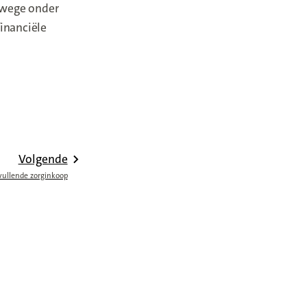
anwege onder
inanciële
Volgende
vullende zorginkoop