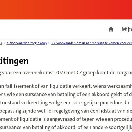
Mijn
Go to ho
27
3. Voorwaarden zorginkoop
3.2 Voorwaarden om in aanmerking te komen voor ee
uitingen
g voor een overeenkomst 2027 met CZ groep komt de zorgaa
van faillissement of van liquidatie verkeert, wiens werkzaam
ens wie een surseance van betaling of een akkoord geldt of d
 toestand verkeert ingevolge een soortgelijke procedure die
epassing zijnde wet- of regelgeving van een lidstaat van de
sement of liquidatie is aangevraagd of tegen wie een proced
urseance van betaling of akkoord, of een andere soortgelij