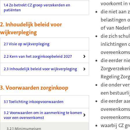
voorkomt in v
1.4 Zo betrekt CZ groep verzekerden en
patiënten
die niet aan 
belastingen o
2. Inhoudelijk beleid voor
of van Neder
wijkverpleging
die zich schu
inlichtingen
2.1 Visie op wijkverpleging
overeenkomst 
2.2 Kern van het zorginkoopbeleid 2027
die eerder ni
Zorgverzekeri
2.3 Inhoudelijk beleid voor wijkverpleging
Regeling Zorg
die onder ver
3. Voorwaarden zorginkoop
een bestuurli
die eerder aa
3.1 Toelichting inkoopvoorwaarden
overeenkomst 
3.2 Voorwaarden om in aanmerking te komen
overeenkomst,
voor een overeenkomst
waarbij CZ gr
3.2.1 Minimumeisen