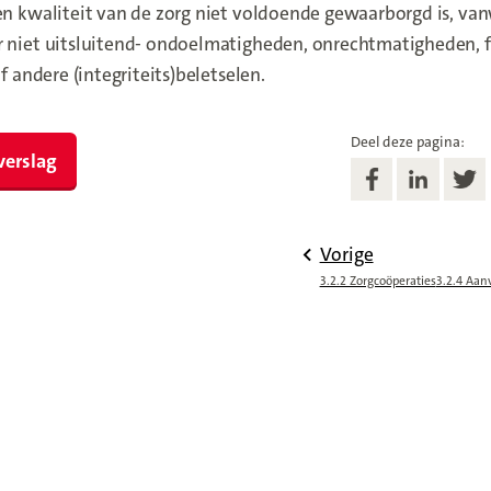
en kwaliteit van de zorg niet voldoende gewaarborgd is, v
r niet uitsluitend- ondoelmatigheden, onrechtmatigheden, f
of andere (integriteits)beletselen.
Deel deze pagina:
verslag
Vorige
3.2.2 Zorgcoöperaties
3.2.4 Aan