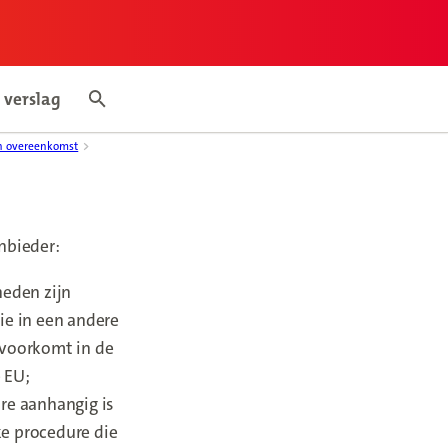
 verslag
mepage
Search articles
n overeenkomst
nbieder:
heden zijn
ie in een andere
 voorkomt in de
 EU;
ure aanhangig is
ke procedure die