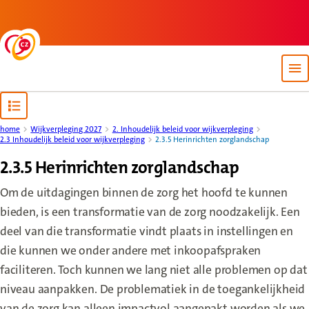
Back to homepage
Op
Open content navigation
home
Wijkverpleging 2027
2. Inhoudelijk beleid voor wijkverpleging
2.3 Inhoudelijk beleid voor wijkverpleging
2.3.5 Herinrichten zorglandschap
2.3.5 Herinrichten zorglandschap
Om de uitdagingen binnen de zorg het hoofd te kunnen
bieden, is een transformatie van de zorg noodzakelijk. Een
deel van die transformatie vindt plaats in instellingen en
die kunnen we onder andere met inkoopafspraken
faciliteren. Toch kunnen we lang niet alle problemen op dat
niveau aanpakken. De problematiek in de toegankelijkheid
van de zorg kan alleen impactvol aangepakt worden als we