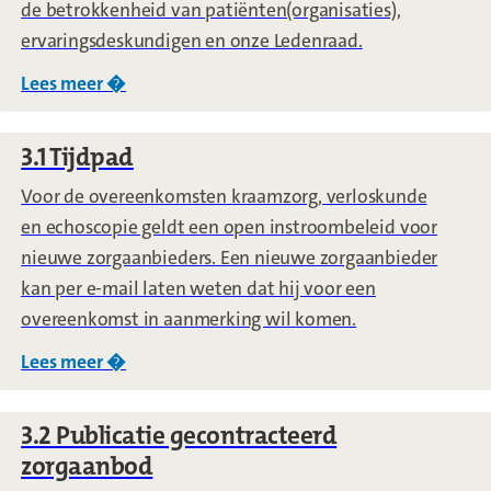
de betrokkenheid van patiënten(organisaties),
ervaringsdeskundigen en onze Ledenraad.
Lees meer �
over
2.3.3 Visie van CZ groep op het betrek
3.1 Tijdpad
Voor de overeenkomsten kraamzorg, verloskunde
en echoscopie geldt een open instroombeleid voor
nieuwe zorgaanbieders. Een nieuwe zorgaanbieder
kan per e-mail laten weten dat hij voor een
overeenkomst in aanmerking wil komen.
Lees meer �
over
3.1 Tijdpad
3.2 Publicatie gecontracteerd
zorgaanbod