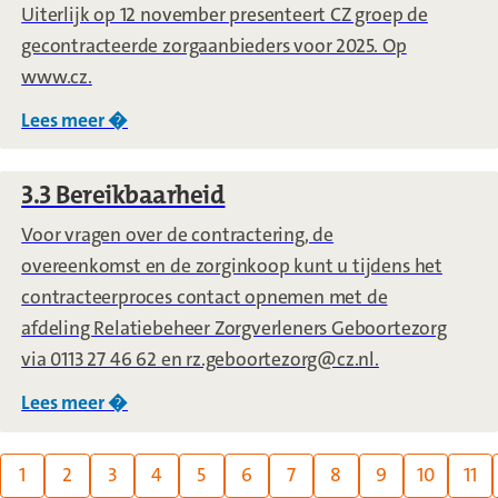
Uiterlijk op 12 november presenteert CZ groep de
gecontracteerde zorgaanbieders voor 2025. Op
www.cz.
Lees meer �
over
3.2 Publicatie gecontracteerd zorgaanb
3.3 Bereikbaarheid
Voor vragen over de contractering, de
overeenkomst en de zorginkoop kunt u tijdens het
contracteerproces contact opnemen met de
afdeling Relatiebeheer Zorgverleners Geboortezorg
via 0113 27 46 62 en rz.geboortezorg@cz.nl.
Lees meer �
over
3.3 Bereikbaarheid
Page:
1
2
3
4
5
6
7
8
9
10
11