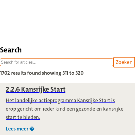
Search
Zoeken
withi
1702 results found
showing 311 to 320
2.2.6 Kansrijke Start
Het landelijke actieprogramma Kansrijke Start is
erop gericht om ieder kind een gezonde en kansrijke
start te bieden.
Lees meer �
over
2.2.6 Kansrijke Start