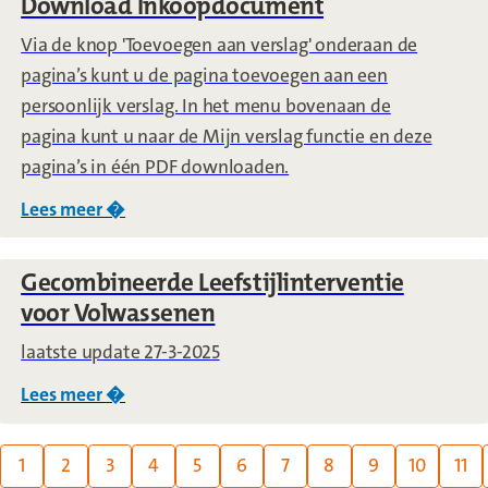
Download Inkoopdocument
Via de knop 'Toevoegen aan verslag' onderaan de
pagina’s kunt u de pagina toevoegen aan een
persoonlijk verslag. In het menu bovenaan de
pagina kunt u naar de Mijn verslag functie en deze
pagina’s in één PDF downloaden.
Lees meer �
over
Download Inkoopdocument
Gecombineerde Leefstijlinterventie
voor Volwassenen
laatste update 27-3-2025
Lees meer �
over
Gecombineerde Leefstijlinterventie vo
Page:
1
2
3
4
5
6
7
8
9
10
11