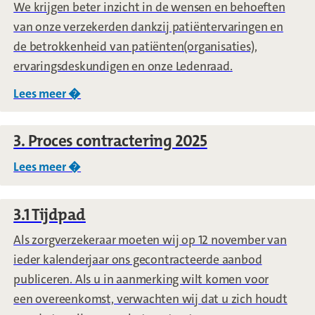
We krijgen beter inzicht in de wensen en behoeften
van onze verzekerden dankzij patiëntervaringen en
de betrokkenheid van patiënten(organisaties),
ervaringsdeskundigen en onze Ledenraad.
Lees meer �
over
2.7 Visie van CZ groep op het betrekke
3. Proces contractering 2025
Lees meer �
over
3. Proces contractering 2025
3.1 Tijdpad
Als zorgverzekeraar moeten wij op 12 november van
ieder kalenderjaar ons gecontracteerde aanbod
publiceren. Als u in aanmerking wilt komen voor
een overeenkomst, verwachten wij dat u zich houdt