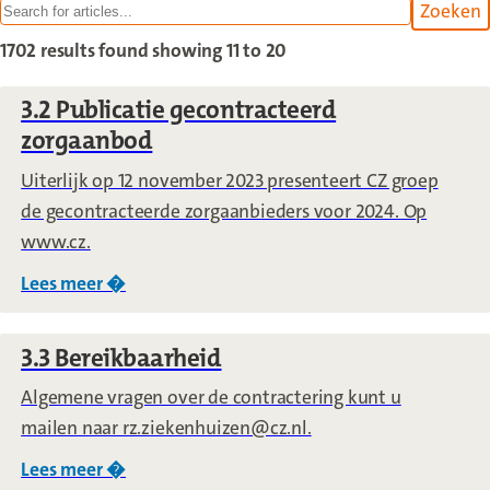
Zoeken
withi
1702 results found
showing 11 to 20
3.2 Publicatie gecontracteerd
zorgaanbod
Uiterlijk op 12 november 2023 presenteert CZ groep
de gecontracteerde zorgaanbieders voor 2024. Op
www.cz.
Lees meer �
over
3.2 Publicatie gecontracteerd zorgaanb
3.3 Bereikbaarheid
Algemene vragen over de contractering kunt u
mailen naar rz.ziekenhuizen@cz.nl.
Lees meer �
over
3.3 Bereikbaarheid