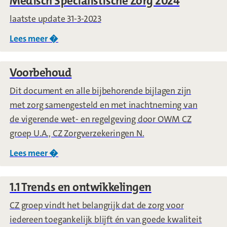
Medisch Specialistische Zorg 2024
laatste update 31-3-2023
Lees meer �
over
Medisch Specialistische Zorg 2024
Voorbehoud
Dit document en alle bijbehorende bijlagen zijn
met zorg samengesteld en met inachtneming van
de vigerende wet- en regelgeving door OWM CZ
groep U.A., CZ Zorgverzekeringen N.
Lees meer �
over
Voorbehoud
1.1 Trends en ontwikkelingen
CZ groep vindt het belangrijk dat de zorg voor
iedereen toegankelijk blijft én van goede kwaliteit