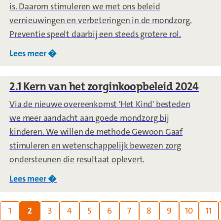
is. Daarom stimuleren we met ons beleid
vernieuwingen en verbeteringen in de mondzorg.
Preventie speelt daarbij een steeds grotere rol.
Lees meer �
over
1.1 Trends en ontwikkelingen
2.1 Kern van het zorginkoopbeleid 2024
Via de nieuwe overeenkomst 'Het Kind' besteden
we meer aandacht aan goede mondzorg bij
kinderen. We willen de methode Gewoon Gaaf
stimuleren en wetenschappelijk bewezen zorg
ondersteunen die resultaat oplevert.
Lees meer �
over
2.1 Kern van het zorginkoopbeleid 2024
Page:
1
2
3
4
5
6
7
8
9
10
11
(current page)